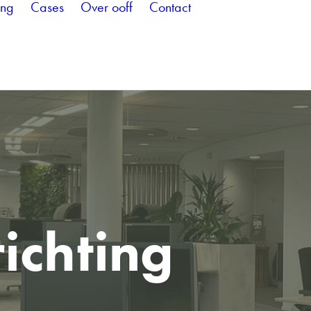
ing
Cases
Over ooff
Contact
richting