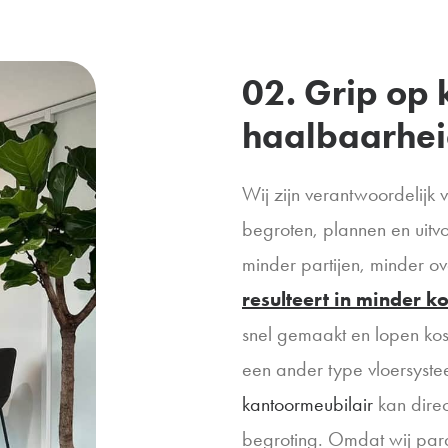
02. Grip op 
haalbaarhe
Wij zijn verantwoordelijk 
begroten, plannen en uitvo
minder partijen, minder o
resulteert in minder k
snel gemaakt en lopen kost
een ander type vloersyst
kantoormeubilair
kan direc
begroting. Omdat wij para