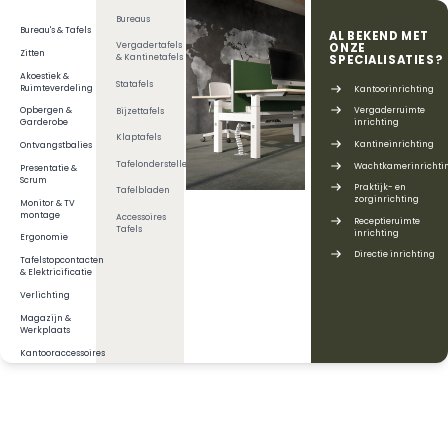
Bureaus
Bureau's & Tafels
Vergadertafels
Zitten
& Kantinetafels
Akoestiek &
Statafels
Ruimteverdeling
Opbergen &
Bijzettafels
Garderobe
Klaptafels
Ontvangstbalies
Tafelonderstellen
Presentatie &
Scrum
Tafelbladen
Monitor & TV
montage
Accessoires
Tafels
Ergonomie
Tafelstopcontacten