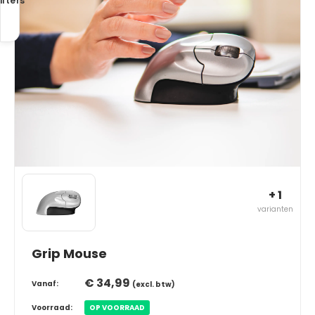
ilters
+ 1
varianten
Grip Mouse
€ 34,99
Vanaf:
(excl. btw)
Voorraad:
OP VOORRAAD