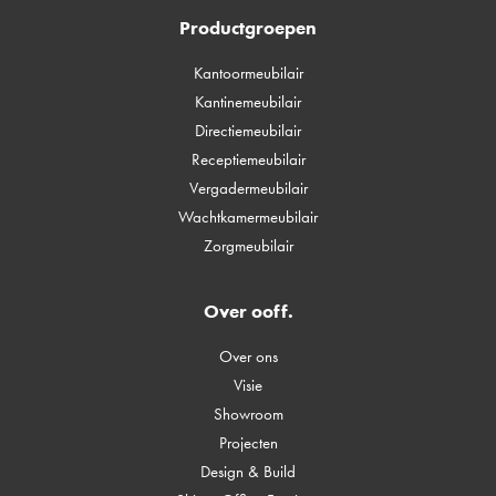
Productgroepen
Kantoormeubilair
Kantinemeubilair
Directiemeubilair
Receptiemeubilair
Vergadermeubilair
Wachtkamermeubilair
Zorgmeubilair
Over ooff.
Over ons
Visie
Showroom
Projecten
Design & Build