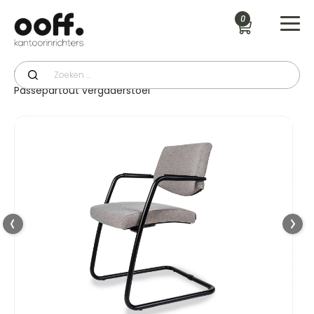
0
Productcategorie
>
Vergaderstoelen
>
Passepartout vergaderstoel