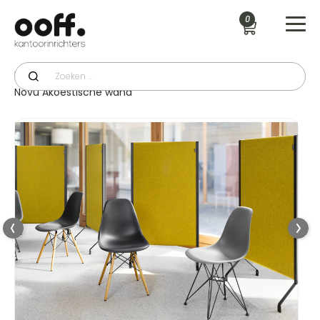
0
Productcategorie
>
Scheidingwanden & Akoestiek
>
Novu Akoestische wand