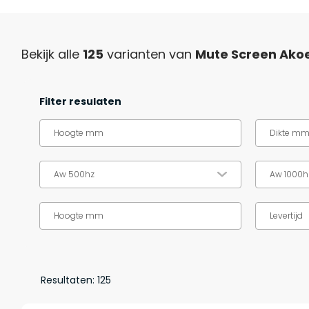
Bekijk alle
125
varianten van
Mute Screen Ako
Filter resulaten
Hoogte mm
Dikte m
Aw 500hz
Aw 1000h
Hoogte mm
Resultaten:
125