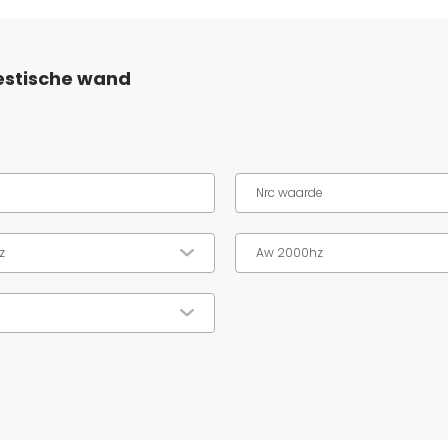
estische wand
m
Nrc waarde
z
Aw 2000hz