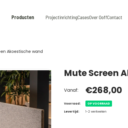
Producten
Projectinrichting
Cases
Over Ooff
Contact
een Akoestische wand
Mute Screen 
€268,00
Vanaf:
Voorraad:
OP VOORRAAD
Levertijd:
1-2 werkweken