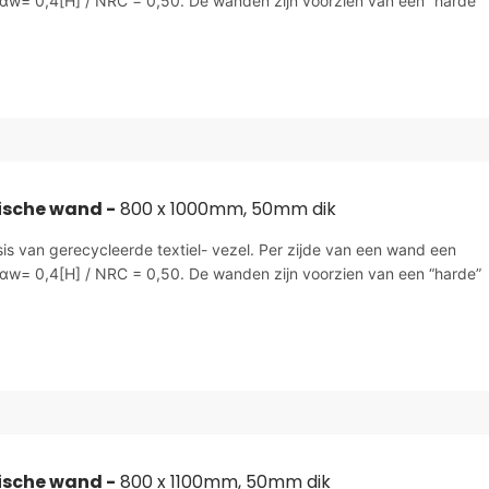
αw= 0,4[H] / NRC = 0,50. De wanden zijn voorzien van een “harde”
ische wand -
800 x 1000mm, 50mm dik
sis van gerecycleerde textiel- vezel. Per zijde van een wand een
αw= 0,4[H] / NRC = 0,50. De wanden zijn voorzien van een “harde”
ische wand -
800 x 1100mm, 50mm dik