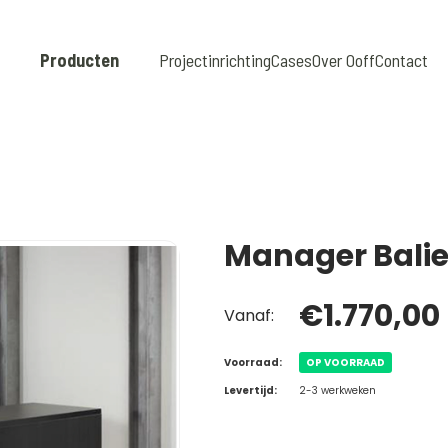
Producten
Projectinrichting
Cases
Over Ooff
Contact
Manager Bali
€1.770,00
Vanaf:
Voorraad:
OP VOORRAAD
Levertijd:
2-3 werkweken