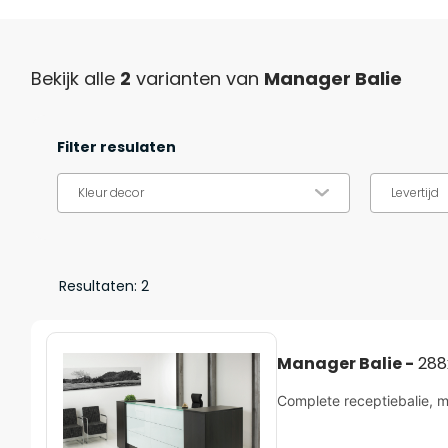
Bekijk alle
2
varianten van
Manager Balie
Filter resulaten
Kleur decor
Resultaten:
2
Manager Balie -
288
Complete receptiebalie, m