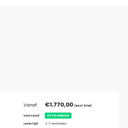
€
1.770,00
Vanaf:
(excl. btw)
Voorraad:
OP VOORRAAD
Levertijd:
2-3 werkweken