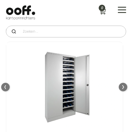
0
Productcategorie
>
Werkplaatskasten
>
MPSC vakkenkast