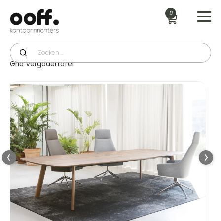
0
Productcategorie
>
Vergadertafels & Kantinetafels
>
Grid Vergadertafel