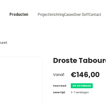
Producten
Projectinrichting
Cases
Over Ooff
Contact
ouret
Droste Tabour
€146,00
Vanaf:
Voorraad:
OP VOORRAAD
Levertijd:
3-7 werkdagen