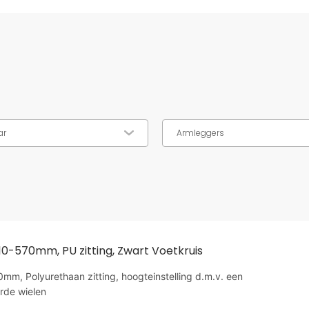
ar
Armleggers
10-570mm, PU zitting, Zwart Voetkruis
m, Polyurethaan zitting, hoogteinstelling d.m.v. een
rde wielen