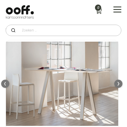
0
Productcategorie
>
Statafels
>
Arki bartafel