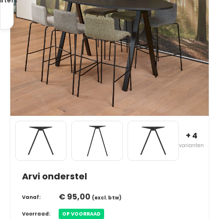
ilters
+ 4
varianten
Arvi onderstel
€ 95,00
Vanaf:
(excl. btw)
Voorraad:
OP VOORRAAD